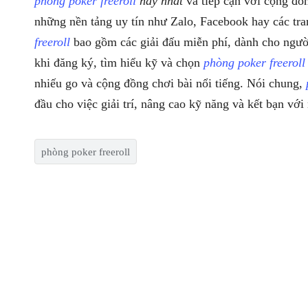
phòng poker freeroll
hay nhất
và tiếp cận với cộng đồ
những nền tảng uy tín như Zalo, Facebook hay các tr
freeroll
bao gồm các giải đấu miễn phí, dành cho ngườ
khi đăng ký, tìm hiểu kỹ và chọn
phòng poker freeroll
nhiếu go và cộng đồng chơi bài nổi tiếng. Nói chung,
đầu cho việc giải trí, nâng cao kỹ năng và kết bạn vớ
phòng poker freeroll