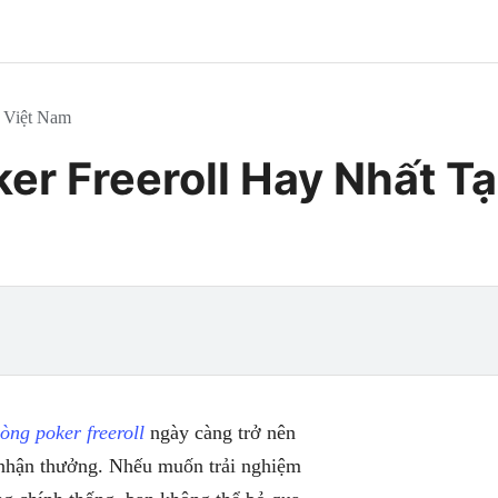
i Việt Nam
r Freeroll Hay Nhất Tạ
òng poker freeroll
ngày càng trở nên
ể nhận thưởng. Nhếu muốn trải nghiệm