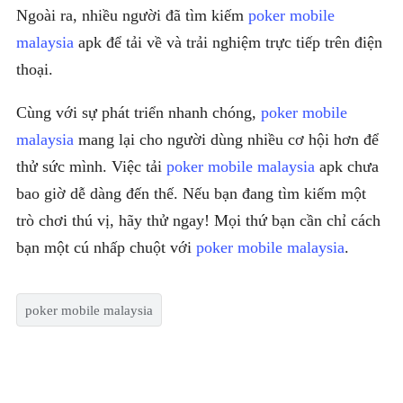
Ngoài ra, nhiều người đã tìm kiếm
poker mobile
malaysia
apk để tải về và trải nghiệm trực tiếp trên điện
thoại.
Cùng với sự phát triển nhanh chóng,
poker mobile
malaysia
mang lại cho người dùng nhiều cơ hội hơn để
thử sức mình. Việc tải
poker mobile malaysia
apk chưa
bao giờ dễ dàng đến thế. Nếu bạn đang tìm kiếm một
trò chơi thú vị, hãy thử ngay! Mọi thứ bạn cần chỉ cách
bạn một cú nhấp chuột với
poker mobile malaysia
.
poker mobile malaysia