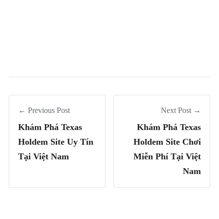
← Previous Post
Next Post →
Khám Phá Texas
Khám Phá Texas
Holdem Site Uy Tín
Holdem Site Chơi
Tại Việt Nam
Miễn Phí Tại Việt
Nam