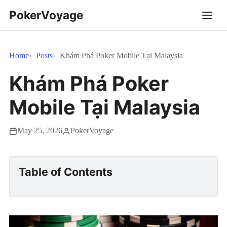
PokerVoyage
Home
Posts
Khám Phá Poker Mobile Tại Malaysia
Khám Phá Poker
Mobile Tại Malaysia
May 25, 2026
PokerVoyage
Table of Contents