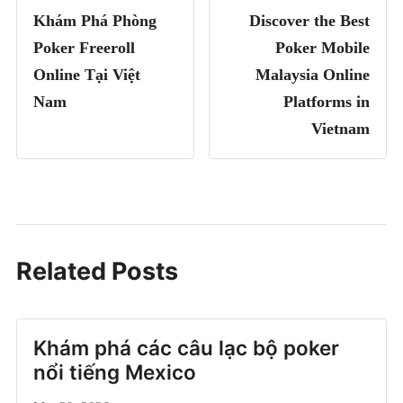
Khám Phá Phòng
Discover the Best
Poker Freeroll
Poker Mobile
Online Tại Việt
Malaysia Online
Nam
Platforms in
Vietnam
Related Posts
Khám phá các câu lạc bộ poker
nổi tiếng Mexico