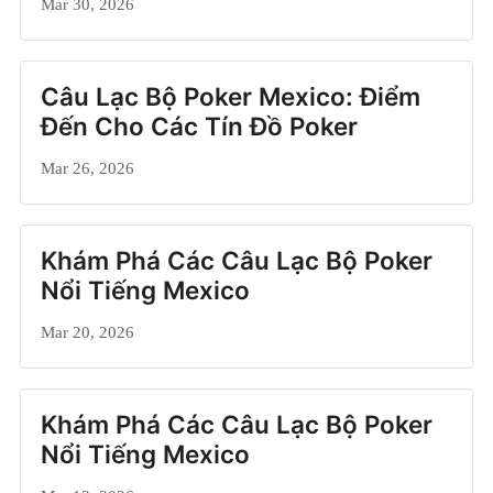
Mar 30, 2026
Câu Lạc Bộ Poker Mexico: Điểm
Đến Cho Các Tín Đồ Poker
Mar 26, 2026
Khám Phá Các Câu Lạc Bộ Poker
Nổi Tiếng Mexico
Mar 20, 2026
Khám Phá Các Câu Lạc Bộ Poker
Nổi Tiếng Mexico