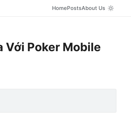
Home
Posts
About Us
 Với Poker Mobile