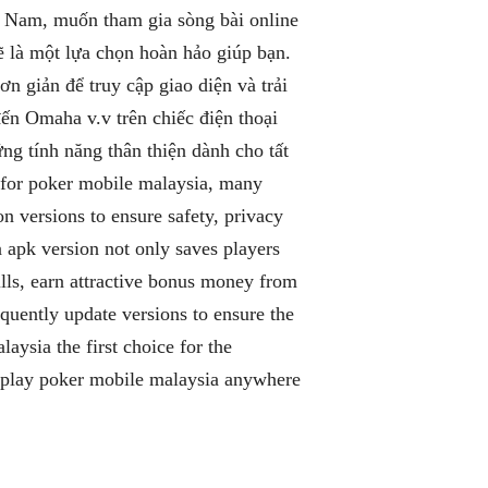
t Nam, muốn tham gia sòng bài online
ẽ là một lựa chọn hoàn hảo giúp bạn.
n giản để truy cập giao diện và trải
ến Omaha v.v trên chiếc điện thoại
ng tính năng thân thiện dành cho tất
 for poker mobile malaysia, many
n versions to ensure safety, privacy
apk version not only saves players
ills, earn attractive bonus money from
quently update versions to ensure the
aysia the first choice for the
 play poker mobile malaysia anywhere