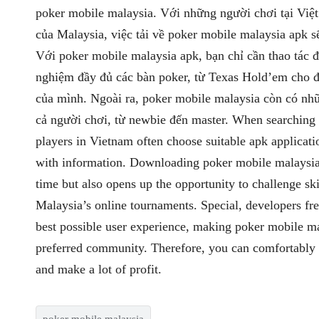
poker mobile malaysia. Với những người chơi tại Việ
của Malaysia, việc tải về poker mobile malaysia apk s
Với poker mobile malaysia apk, bạn chỉ cần thao tác đơ
nghiệm đầy đủ các bàn poker, từ Texas Hold’em cho đ
của mình. Ngoài ra, poker mobile malaysia còn có nhữ
cả người chơi, từ newbie đến master. When searching
players in Vietnam often choose suitable apk applicatio
with information. Downloading poker mobile malaysia 
time but also opens up the opportunity to challenge sk
Malaysia’s online tournaments. Special, developers fre
best possible user experience, making poker mobile mal
preferred community. Therefore, you can comfortably
and make a lot of profit.
poker mobile malaysia