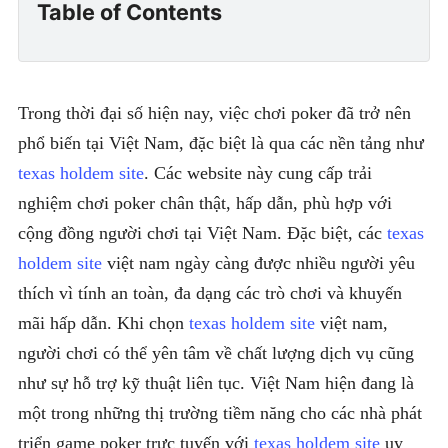
Table of Contents
Trong thời đại số hiện nay, việc chơi poker đã trở nên
phổ biến tại Việt Nam, đặc biệt là qua các nền tảng như
texas holdem site
. Các website này cung cấp trải
nghiệm chơi poker chân thật, hấp dẫn, phù hợp với
cộng đồng người chơi tại Việt Nam. Đặc biệt, các
texas
holdem site
việt nam ngày càng được nhiều người yêu
thích vì tính an toàn, đa dạng các trò chơi và khuyến
mãi hấp dẫn. Khi chọn
texas holdem site
việt nam,
người chơi có thể yên tâm về chất lượng dịch vụ cũng
như sự hỗ trợ kỹ thuật liên tục. Việt Nam hiện đang là
một trong những thị trường tiềm năng cho các nhà phát
triển game poker trực tuyến với
texas holdem site
uy