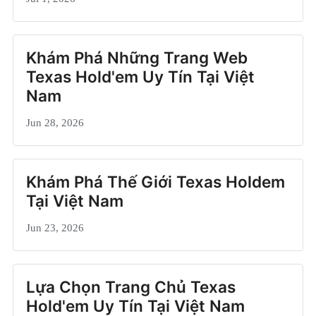
Khám Phá Những Trang Web
Texas Hold'em Uy Tín Tại Việt
Nam
Jun 28, 2026
Khám Phá Thế Giới Texas Holdem
Tại Việt Nam
Jun 23, 2026
Lựa Chọn Trang Chủ Texas
Hold'em Uy Tín Tại Việt Nam