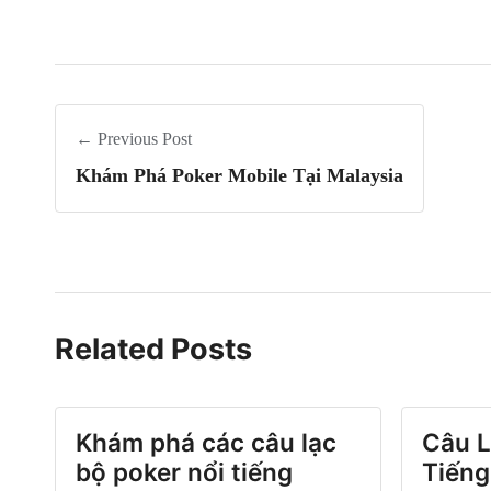
← Previous Post
Khám Phá Poker Mobile Tại Malaysia
Related Posts
Khám phá các câu lạc
Câu L
bộ poker nổi tiếng
Tiếng