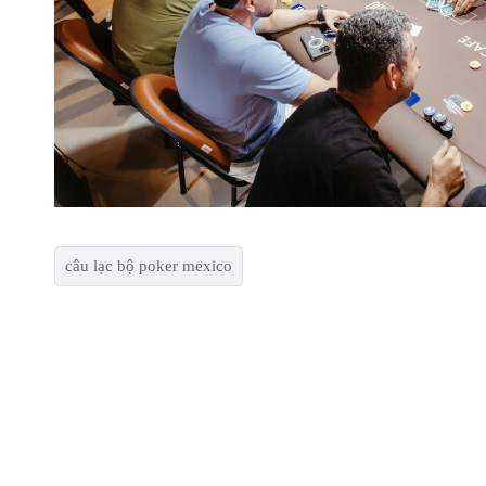
câu lạc bộ poker mexico