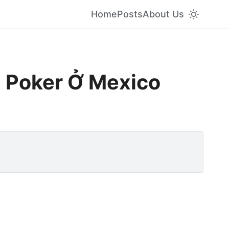
Home
Posts
About Us
u Poker Ở Mexico