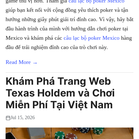
game thú vị hơn. Tham gia
câu lạc bộ poker Mexico
giúp bạn kết nối với cộng đồng yêu thích poker và tận
hưởng những giây phút giải trí đỉnh cao. Vì vậy, hãy bắt
đầu hành trình của mình với hướng dẫn chơi poker tại
Mexico và khám phá các
câu lạc bộ poker Mexico
hàng
đầu để trải nghiệm đỉnh cao của trò chơi này.
Read More →
Khám Phá Trang Web
Texas Holdem và Chơi
Miễn Phí Tại Việt Nam
Jul 15, 2026