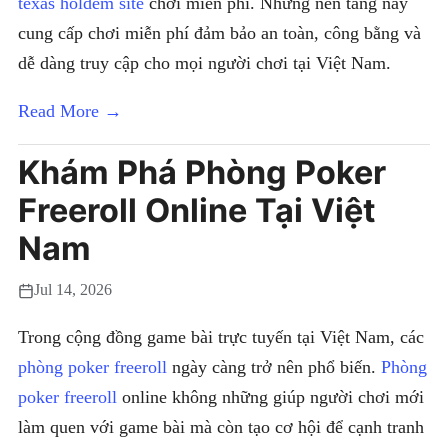
texas holdem site
chơi miễn phí. Những nền tảng này
cung cấp chơi miễn phí đảm bảo an toàn, công bằng và
dễ dàng truy cập cho mọi người chơi tại Việt Nam.
Read More →
Khám Phá Phòng Poker
Freeroll Online Tại Việt
Nam
Jul 14, 2026
Trong cộng đồng game bài trực tuyến tại Việt Nam, các
phòng poker freeroll
ngày càng trở nên phổ biến.
Phòng
poker freeroll
online không những giúp người chơi mới
làm quen với game bài mà còn tạo cơ hội để cạnh tranh