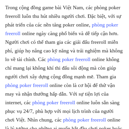
Trong cộng đồng game bài Việt Nam, các phòng poker
freeroll luôn thu hút nhiều người chơi. Đặc biệt, với sự
phát triển của các nền tảng poker online,
phòng poker
freeroll
online ngày càng phổ biến và dễ tiếp cận hơn.
Người chơi có thể tham gia các giải đấu freeroll miễn
phí, giúp họ nâng cao kỹ năng và trải nghiệm mà không
lo về tài chính. Các
phòng poker freeroll
online không
chỉ mang lại không khí thi đấu sôi động mà còn giúp
người chơi xây dựng cộng đồng mạnh mẽ. Tham gia
phòng poker freeroll
online còn là cơ hội để thử vận
may và nhận thưởng hấp dẫn. Với sự tiện lợi của
internet, các
phòng poker freeroll
online luôn sẵn sàng
phục vụ 24/7, phù hợp với mọi lịch trình của người
chơi Việt. Nhìn chung, các
phòng poker freeroll
online
là lý tưởng cho những ai muốn bắt đầu chơi poker hoặc