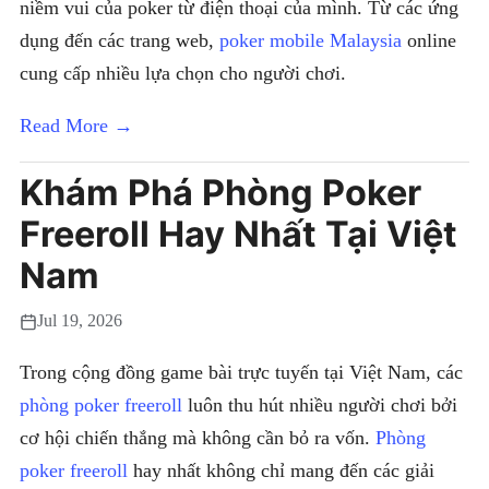
niềm vui của poker từ điện thoại của mình. Từ các ứng
dụng đến các trang web,
poker mobile Malaysia
online
cung cấp nhiều lựa chọn cho người chơi.
Read More →
Khám Phá Phòng Poker
Freeroll Hay Nhất Tại Việt
Nam
Jul 19, 2026
Trong cộng đồng game bài trực tuyến tại Việt Nam, các
phòng poker freeroll
luôn thu hút nhiều người chơi bởi
cơ hội chiến thắng mà không cần bỏ ra vốn.
Phòng
poker freeroll
hay nhất không chỉ mang đến các giải