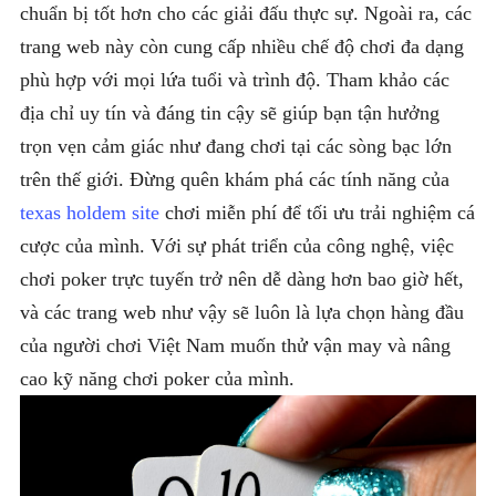
chuẩn bị tốt hơn cho các giải đấu thực sự. Ngoài ra, các
trang web này còn cung cấp nhiều chế độ chơi đa dạng
phù hợp với mọi lứa tuổi và trình độ. Tham khảo các
địa chỉ uy tín và đáng tin cậy sẽ giúp bạn tận hưởng
trọn vẹn cảm giác như đang chơi tại các sòng bạc lớn
trên thế giới. Đừng quên khám phá các tính năng của
texas holdem site
chơi miễn phí để tối ưu trải nghiệm cá
cược của mình. Với sự phát triển của công nghệ, việc
chơi poker trực tuyến trở nên dễ dàng hơn bao giờ hết,
và các trang web như vậy sẽ luôn là lựa chọn hàng đầu
của người chơi Việt Nam muốn thử vận may và nâng
cao kỹ năng chơi poker của mình.