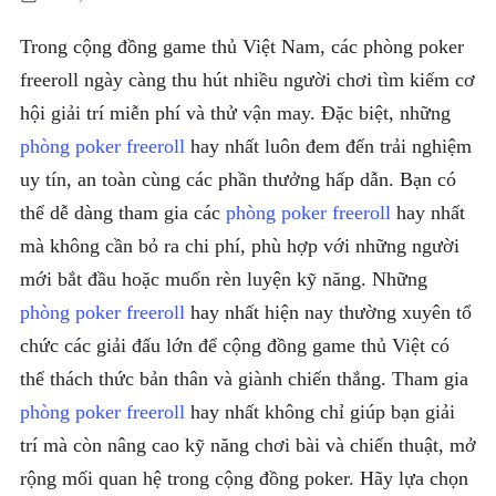
Trong cộng đồng game thủ Việt Nam, các phòng poker
freeroll ngày càng thu hút nhiều người chơi tìm kiếm cơ
hội giải trí miễn phí và thử vận may. Đặc biệt, những
phòng poker freeroll
hay nhất luôn đem đến trải nghiệm
uy tín, an toàn cùng các phần thưởng hấp dẫn. Bạn có
thể dễ dàng tham gia các
phòng poker freeroll
hay nhất
mà không cần bỏ ra chi phí, phù hợp với những người
mới bắt đầu hoặc muốn rèn luyện kỹ năng. Những
phòng poker freeroll
hay nhất hiện nay thường xuyên tổ
chức các giải đấu lớn để cộng đồng game thủ Việt có
thể thách thức bản thân và giành chiến thắng. Tham gia
phòng poker freeroll
hay nhất không chỉ giúp bạn giải
trí mà còn nâng cao kỹ năng chơi bài và chiến thuật, mở
rộng mối quan hệ trong cộng đồng poker. Hãy lựa chọn