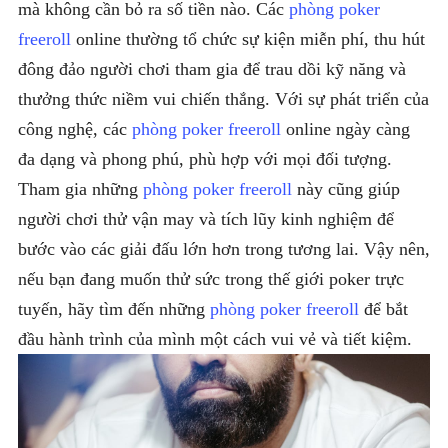
mà không cần bỏ ra số tiền nào. Các
phòng poker
freeroll
online thường tổ chức sự kiện miễn phí, thu hút
đông đảo người chơi tham gia để trau dồi kỹ năng và
thưởng thức niềm vui chiến thắng. Với sự phát triển của
công nghệ, các
phòng poker freeroll
online ngày càng
đa dạng và phong phú, phù hợp với mọi đối tượng.
Tham gia những
phòng poker freeroll
này cũng giúp
người chơi thử vận may và tích lũy kinh nghiệm để
bước vào các giải đấu lớn hơn trong tương lai. Vậy nên,
nếu bạn đang muốn thử sức trong thế giới poker trực
tuyến, hãy tìm đến những
phòng poker freeroll
để bắt
đầu hành trình của mình một cách vui vẻ và tiết kiệm.