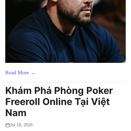
Read More →
Khám Phá Phòng Poker
Freeroll Online Tại Việt
Nam
Jul 18, 2026