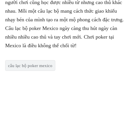
người chơi cũng học được nhiều từ nhưng cao thủ khác
nhau. Mỗi một câu lạc bộ mang cách thức giao khiếu
nhạy bén của mình tạo ra một mộ phong cách đặc trưng.
Câu lạc bộ poker Mexico ngày càng thu hút ngày càn
nhiều nhiều cao thủ và tay chơi mới. Chơi poker tại
Mexico là điều không thể chối từ!
câu lạc bộ poker mexico