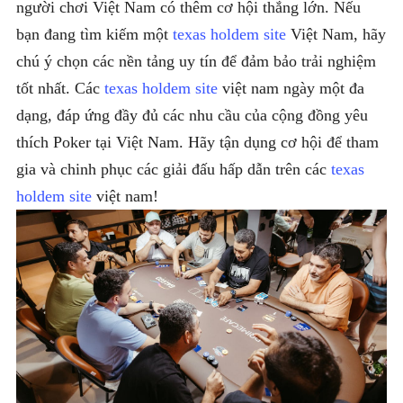
người chơi Việt Nam có thêm cơ hội thắng lớn. Nếu
bạn đang tìm kiếm một
texas holdem site
Việt Nam, hãy
chú ý chọn các nền tảng uy tín để đảm bảo trải nghiệm
tốt nhất. Các
texas holdem site
việt nam ngày một đa
dạng, đáp ứng đầy đủ các nhu cầu của cộng đồng yêu
thích Poker tại Việt Nam. Hãy tận dụng cơ hội để tham
gia và chinh phục các giải đấu hấp dẫn trên các
texas
holdem site
việt nam!