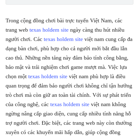
Trong cộng đồng chơi bài trực tuyến Việt Nam, các
trang web
texas holdem site
ngày càng thu hút nhiều
người chơi. Các
texas holdem site
việt nam cung cấp đa
dạng bàn chơi, phù hợp cho cả người mới bắt đầu lẫn
cao thủ. Những nền tảng này đảm bảo tính công bằng,
bảo mật và trải nghiệm chơi game mượt mà. Việc lựa
chọn một
texas holdem site
việt nam phù hợp là điều
quan trọng để đảm bảo người chơi không chỉ tận hưởng
trò chơi mà còn giữ an toàn tài chính. Với sự phát triển
của công nghệ, các
texas holdem site
việt nam không
ngừng nâng cấp giao diện, cung cấp nhiều tính năng hỗ
trợ người chơi. Đặc biệt, các trang web này còn thường
xuyên có các khuyến mãi hấp dẫn, giúp cộng đồng