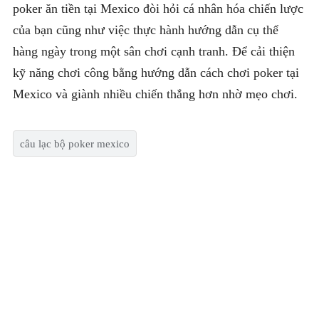
poker ăn tiền tại Mexico đòi hỏi cá nhân hóa chiến lược
của bạn cũng như việc thực hành hướng dẫn cụ thể
hàng ngày trong một sân chơi cạnh tranh. Để cải thiện
kỹ năng chơi công bằng hướng dẫn cách chơi poker tại
Mexico và giành nhiều chiến thắng hơn nhờ mẹo chơi.
câu lạc bộ poker mexico