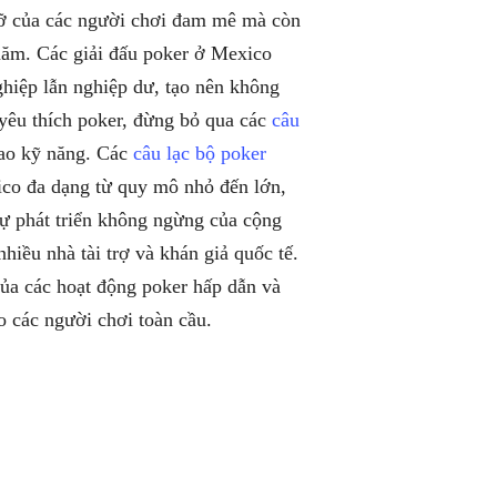
gỡ của các người chơi đam mê mà còn
năm. Các giải đấu poker ở Mexico
ghiệp lẫn nghiệp dư, tạo nên không
 yêu thích poker, đừng bỏ qua các
câu
ao kỹ năng. Các
câu lạc bộ poker
ico đa dạng từ quy mô nhỏ đến lớn,
sự phát triển không ngừng của cộng
hiều nhà tài trợ và khán giả quốc tế.
của các hoạt động poker hấp dẫn và
o các người chơi toàn cầu.