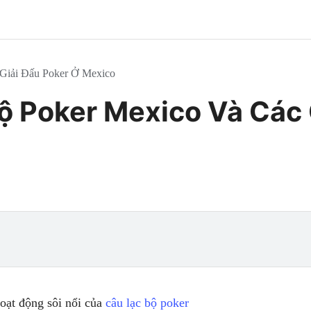
Giải Đấu Poker Ở Mexico
 Poker Mexico Và Các 
oạt động sôi nổi của
câu lạc bộ poker