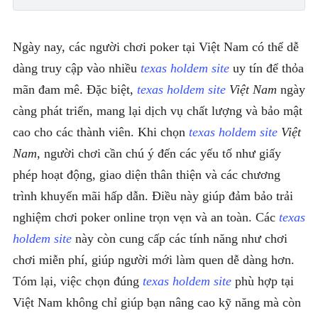
Ngày nay, các người chơi poker tại Việt Nam có thể dễ
dàng truy cập vào nhiều
texas holdem site
uy tín để thỏa
mãn đam mê. Đặc biệt,
texas holdem site
Việt Nam
ngày
càng phát triển, mang lại dịch vụ chất lượng và bảo mật
cao cho các thành viên. Khi chọn
texas holdem site
Việt
Nam
, người chơi cần chú ý đến các yếu tố như giấy
phép hoạt động, giao diện thân thiện và các chương
trình khuyến mãi hấp dẫn. Điều này giúp đảm bảo trải
nghiệm chơi poker online trọn vẹn và an toàn. Các
texas
holdem site
này còn cung cấp các tính năng như chơi
chơi miễn phí, giúp người mới làm quen dễ dàng hơn.
Tóm lại, việc chọn đúng
texas holdem site
phù hợp tại
Việt Nam không chỉ giúp bạn nâng cao kỹ năng mà còn