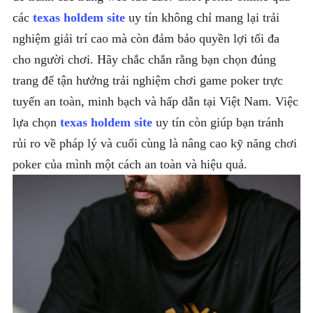
các
texas holdem site
uy tín không chỉ mang lại trải
nghiệm giải trí cao mà còn đảm bảo quyền lợi tối đa
cho người chơi. Hãy chắc chắn rằng bạn chọn đúng
trang để tận hưởng trải nghiệm chơi game poker trực
tuyến an toàn, minh bạch và hấp dẫn tại Việt Nam. Việc
lựa chọn
texas holdem site
uy tín còn giúp bạn tránh
rủi ro về pháp lý và cuối cùng là nâng cao kỹ năng chơi
poker của mình một cách an toàn và hiệu quả.