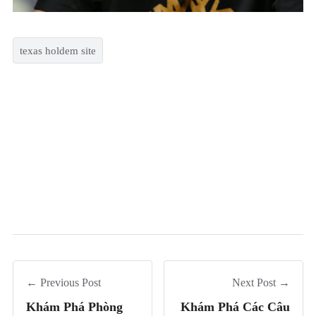
texas holdem site
← Previous Post
Next Post →
Khám Phá Phòng
Khám Phá Các Câu