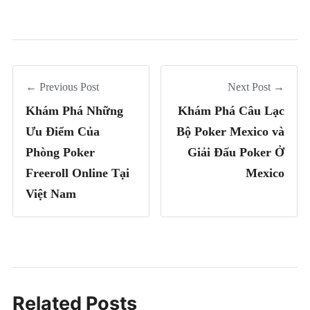
← Previous Post
Next Post →
Khám Phá Những
Khám Phá Câu Lạc
Ưu Điểm Của
Bộ Poker Mexico và
Phòng Poker
Giải Đấu Poker Ở
Freeroll Online Tại
Mexico
Việt Nam
Related Posts