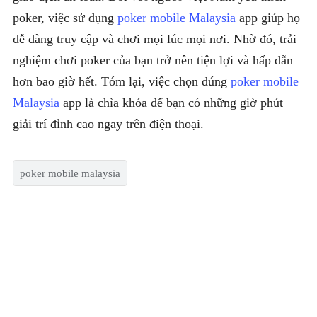
poker, việc sử dụng
poker mobile Malaysia
app giúp họ
dễ dàng truy cập và chơi mọi lúc mọi nơi. Nhờ đó, trải
nghiệm chơi poker của bạn trở nên tiện lợi và hấp dẫn
hơn bao giờ hết. Tóm lại, việc chọn đúng
poker mobile
Malaysia
app là chìa khóa để bạn có những giờ phút
giải trí đỉnh cao ngay trên điện thoại.
poker mobile malaysia