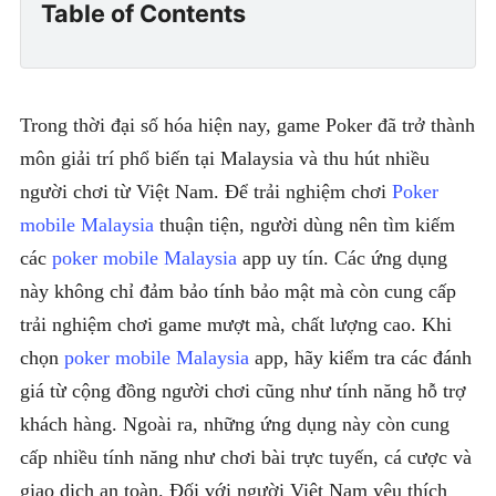
Table of Contents
Trong thời đại số hóa hiện nay, game Poker đã trở thành
môn giải trí phổ biến tại Malaysia và thu hút nhiều
người chơi từ Việt Nam. Để trải nghiệm chơi
Poker
mobile Malaysia
thuận tiện, người dùng nên tìm kiếm
các
poker mobile Malaysia
app uy tín. Các ứng dụng
này không chỉ đảm bảo tính bảo mật mà còn cung cấp
trải nghiệm chơi game mượt mà, chất lượng cao. Khi
chọn
poker mobile Malaysia
app, hãy kiểm tra các đánh
giá từ cộng đồng người chơi cũng như tính năng hỗ trợ
khách hàng. Ngoài ra, những ứng dụng này còn cung
cấp nhiều tính năng như chơi bài trực tuyến, cá cược và
giao dịch an toàn. Đối với người Việt Nam yêu thích